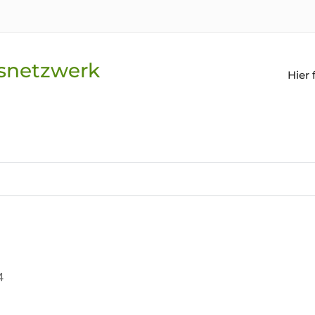
gsnetzwerk
Hier 
g
4